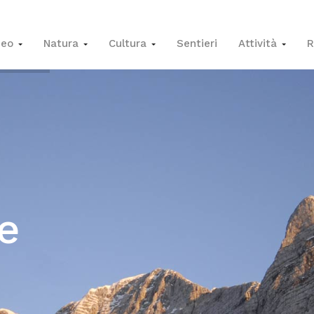
seo
Natura
Cultura
Sentieri
Attività
R
o
le