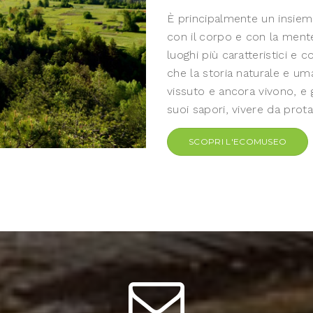
È principalmente un insieme 
con il corpo e con la mente 
luoghi più caratteristici e 
che la storia naturale e um
vissuto e ancora vivono, e 
suoi sapori, vivere da prota
SCOPRI L'ECOMUSEO