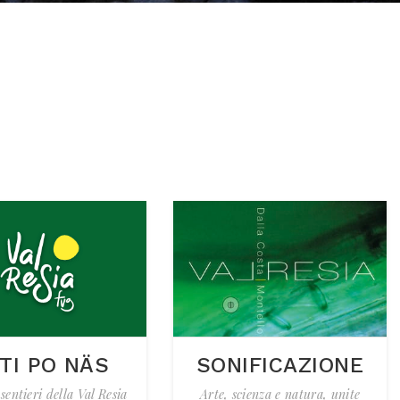
TI PO NÄS
SONIFICAZIONE
 sentieri della Val Resia
Arte, scienza e natura, unite