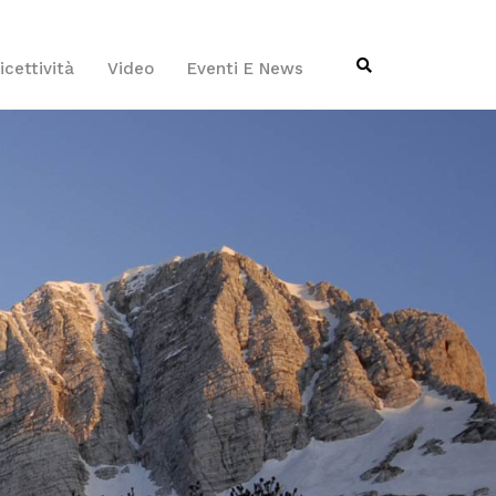
icettività
Video
Eventi E News