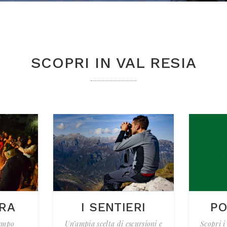
SCOPRI IN VAL RESIA
URA
I SENTIERI
PO
tempo
Un’ampia scelta di escursioni e
Scopri i