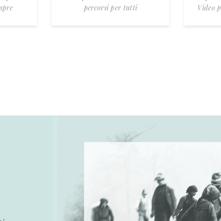
mpre
percorsi per tutti
Video p