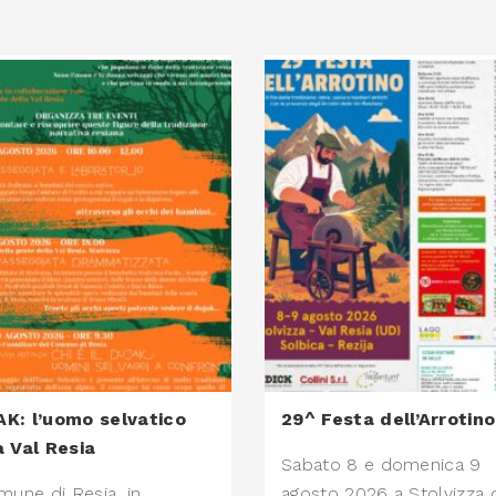
K: l’uomo selvatico
29^ Festa dell’Arrotino
a Val Resia
Sabato 8 e domenica 9
mune di Resia, in
agosto 2026 a Stolvizza 