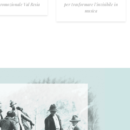
romozionale Val Resia
per trasformare l'invisibile in
musica