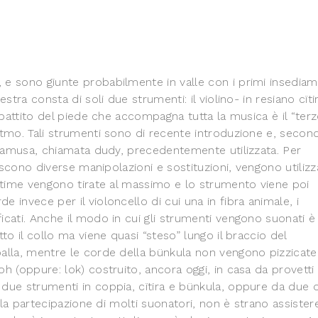
e sono giunte probabilmente in valle con i primi insediam
stra consta di soli due strumenti: il violino- in resiano cïti
 battito del piede che accompagna tutta la musica è il “ter
itmo. Tali strumenti sono di recente introduzione e, secon
ornamusa, chiamata dudy, precedentemente utilizzata. Per
biscono diverse manipolazioni e sostituzioni, vengono utilizz
ultime vengono tirate al massimo e lo strumento viene poi
invece per il violoncello di cui una in fibra animale, i
cati. Anche il modo in cui gli strumenti vengono suonati è
to il collo ma viene quasi “steso” lungo il braccio del
palla, mentre le corde della bünkula non vengono pizzicat
h (oppure: lok) costruito, ancora oggi, in casa da provetti
due strumenti in coppia, cïtira e bünkula, oppure da due o
 la partecipazione di molti suonatori, non è strano assister