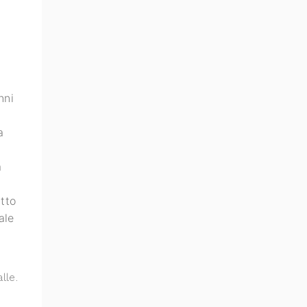
a
nni
a
a
utto
ale
lle.