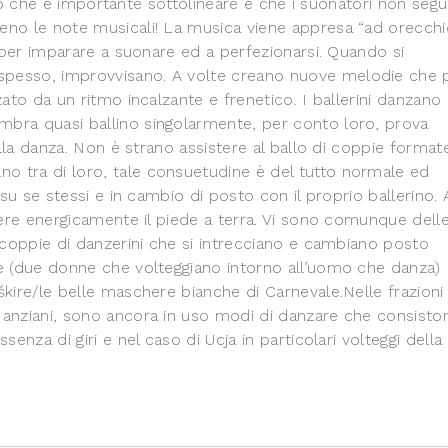
 Ciò che è importante sottolineare è che i suonatori non se
eno le note musicali! La musica viene appresa “ad orecchio
ni per imparare a suonare ed a perfezionarsi. Quando si
spesso, improvvisano. A volte creano nuove melodie che 
zato da un ritmo incalzante e frenetico. I ballerini danzano
mbra quasi ballino singolarmente, per conto loro, prova
 della danza. Non è strano assistere al ballo di coppie format
 tra di loro, tale consuetudine è del tutto normale ed
 su se stessi e in cambio di posto con il proprio ballerino. 
ttere energicamente il piede a terra. Vi sono comunque dell
e coppie di danzerini che si intrecciano e cambiano posto
re (due donne che volteggiano intorno all’uomo che danza)
škire/le belle maschere bianche di Carnevale.
Nelle frazioni
̀ anziani, sono ancora in uso modi di danzare che consisto
senza di giri e nel caso di Ucja in particolari volteggi della