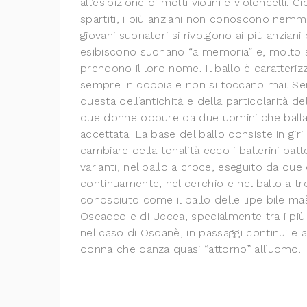
all’esibizione di molti violini e violoncelli.
spartiti, i più anziani non conoscono nemm
giovani suonatori si rivolgono ai più anzia
esibiscono suonano “a memoria” e, molto 
prendono il loro nome. Il ballo è caratteriz
sempre in coppia e non si toccano mai. Se
questa dell’antichità e della particolarità
due donne oppure da due uomini che ballano
accettata. La base del ballo consiste in giri
cambiare della tonalità ecco i ballerini ba
varianti, nel ballo a croce, eseguito da du
continuamente, nel cerchio e nel ballo a t
conosciuto come il ballo delle lipe bile ma
Oseacco e di Uccea, specialmente tra i piu
nel caso di Osoanè, in passaggi continui e as
donna che danza quasi “attorno” all’uomo.