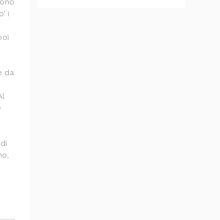
guono
’ i
poi
e da
Al
e
 di
no,