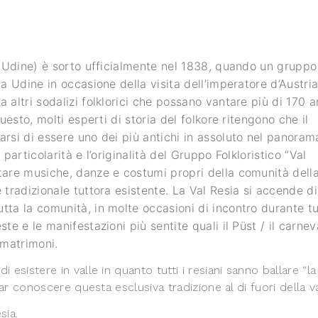
a (Udine) è sorto ufficialmente nel 1838, quando un gruppo
 a Udine in occasione della visita dell’imperatore d’Austri
a altri sodalizi folklorici che possano vantare più di 170 a
questo, molti esperti di storia del folkore ritengono che il
arsi di essere uno dei più antichi in assoluto nel panoram
 particolarità e l’originalità del Gruppo Folkloristico “Val
ntare musiche, danze e costumi propri della comunità dell
e tradizionale tuttora esistente. La Val Resia si accende di
utta la comunità, in molte occasioni di incontro durante t
ste e le manifestazioni più sentite quali il Püst / il carnev
 matrimoni.
 esistere in valle in quanto tutti i resiani sanno ballare “la
far conoscere questa esclusiva tradizione al di fuori della va
sia.