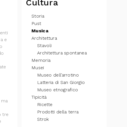
Cultura
Storia
Pust
Musica
enti
Architettura
ra e
Stavoli
zo
Architettura spontanea
do
Memoria
ate
Musei
Museo dell’arrotino
Latteria di San Giorgio
Museo etnografico
Tipicità
e ma
Ricette
Prodotti della terra
 tre
Strok
e