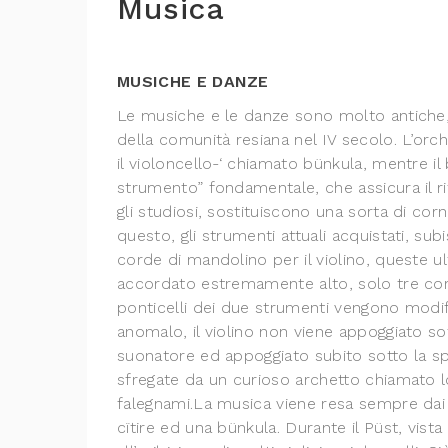
Musica
MUSICHE E DANZE
Le musiche e le danze sono molto antiche, 
della comunità resiana nel IV secolo. L’orche
il violoncello-‘ chiamato bünkula, mentre il
strumento” fondamentale, che assicura il r
gli studiosi, sostituiscono una sorta di c
questo, gli strumenti attuali acquistati, su
corde di mandolino per il violino, queste 
accordato estremamente alto, solo tre corde 
ponticelli dei due strumenti vengono modifi
anomalo, il violino non viene appoggiato sot
suonatore ed appoggiato subito sotto la s
sfregate da un curioso archetto chiamato lo
falegnami.
La musica viene resa sempre dai 
cïtire ed una bünkula. Durante il Püst, vista