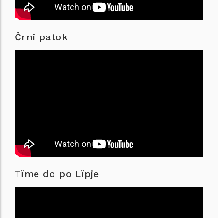
Črni patok
Tïme do po Lïpje