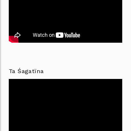
Ta Śagatïna