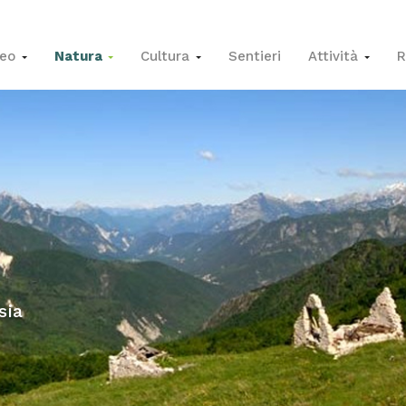
seo
Natura
Cultura
Sentieri
Attività
R
sia