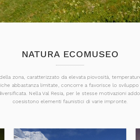
NATURA ECOMUSEO
 della zona, caratterizzato da elevata piovosità, temperatu
iche abbastanza limitate, concorre a favorisce lo sviluppo
iversificata. Nella Val Resia, per le stesse motivazioni addot
coesistono elementi faunistici di varie impronte.