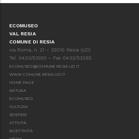
ECOMUSEO
VAL RESIA
COMUNE DI RESIA
via Roma, n. 21 – 33010 Resia (UD)
Tel. 0433/53001 – Fax 0433/53392
ECOMUSEO@COMUNE.RESIA.UD.IT
WWW.COMUNE.RESIA.UD.IT
HOME PAGE
NATURA
ECOMUSEO
CULTURA
SENTIERI
ATTIVITÀ
RICETTIVITÀ
MEDIA