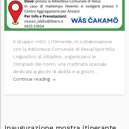
Il Gruppo InSO-LITAmente, in collaborazione
con la Biblioteca Comunale di Resia/Sportello
Linguistico al cittadino, organizzano le
Olimpiadi dei nonni, una mattinata speciale
dedicata ai giochi di abilità e ai giochi …
Le Olimpiadi dei nonni: sfidiamoci 
Continue reading
→
Inaugurazione mostra itinerante