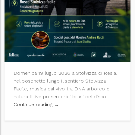
Domenica 19 luglio 2026 a Stolvizza di Resia,
nel boschetto lungo il sentiero Stolvizza
Facile, musica dal vivo tra DNA arboreo e
natura Il live presenterà i brani del disco …
Concerto di Sonificazione della Val
Continue reading
→