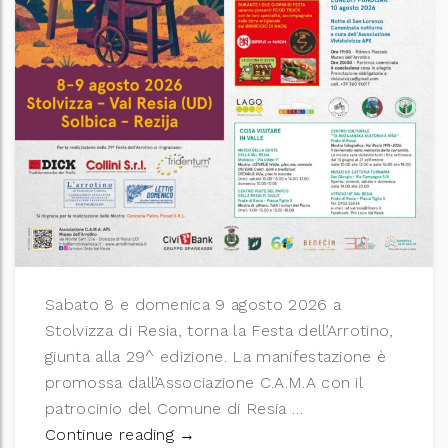
Sabato 8 e domenica 9 agosto 2026 a
Stolvizza di Resia, torna la Festa dell’Arrotino,
giunta alla 29^ edizione. La manifestazione è
promossa dall’Associazione C.A.M.A con il
patrocinio del Comune di Resia …
29^ Festa dell’Arrotino
Continue reading
→