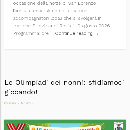
occasione della notte di San Lorenzo,
l’annuale escursione notturna con
accompagnatori locali che si svolgerà in
frazione Stolvizza di Resia il 10 agosto 2026.
Notte di San Lor
Programma: ore …
Continue reading
→
Le Olimpiadi dei nonni: sfidiamoci
giocando!
05 AGO
NEWS