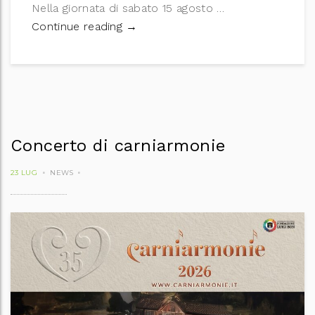
Nella giornata di sabato 15 agosto …
Festa della Šmarna miša
Continue reading
→
Concerto di carniarmonie
23 LUG
NEWS