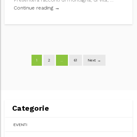
Incontro con l’autore
Continue reading
→
Posts
1
2
…
61
Next →
navigation
Categorie
EVENTI