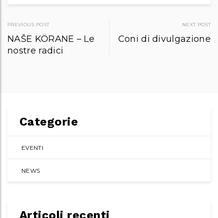
Post
PREVIOUS POST
NEXT POST
NAŠE KÖRANE – Le
Coni di divulgazione
navigation
nostre radici
Categorie
EVENTI
NEWS
Articoli recenti