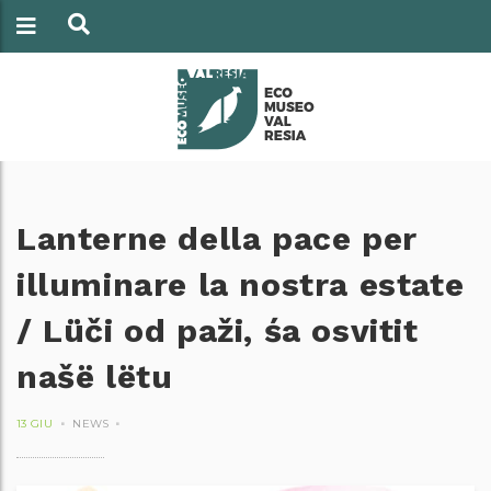
Lanterne della pace per
illuminare la nostra estate
/ Lüči od paži, śa osvitit
našë lëtu
13 GIU
NEWS