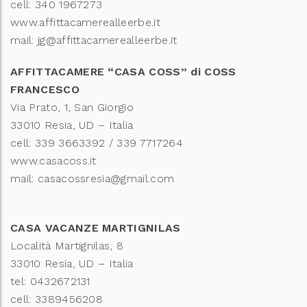
cell: 340 1967273
www.affittacamerealleerbe.it
mail: jg@affittacamerealleerbe.it
AFFITTACAMERE “CASA COSS” di COSS
FRANCESCO
Via Prato, 1, San Giorgio
33010 Resia, UD – Italia
cell: 339 3663392 / 339 7717264
www.casacoss.it
mail: casacossresia@gmail.com
CASA VACANZE MARTIGNILAS
Località Martignilas, 8
33010 Resia, UD – Italia
tel: 0432672131
cell: 3389456208