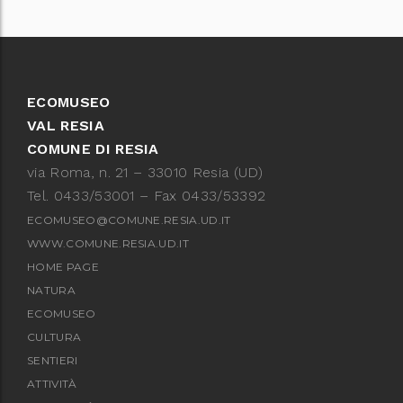
ECOMUSEO
VAL RESIA
COMUNE DI RESIA
via Roma, n. 21 – 33010 Resia (UD)
Tel. 0433/53001 – Fax 0433/53392
ECOMUSEO@COMUNE.RESIA.UD.IT
WWW.COMUNE.RESIA.UD.IT
HOME PAGE
NATURA
ECOMUSEO
CULTURA
SENTIERI
ATTIVITÀ