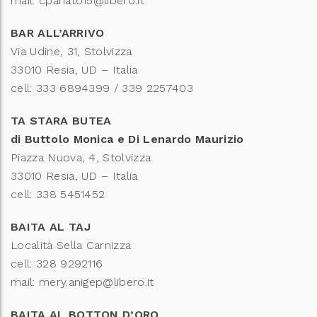
mail: cpanato15@libero.it
BAR ALL’ARRIVO
Via Udine, 31, Stolvizza
33010 Resia, UD – Italia
cell: 333 6894399 / 339 2257403
TA STARA BUTEA
di Buttolo Monica e Di Lenardo Maurizio
Piazza Nuova, 4, Stolvizza
33010 Resia, UD – Italia
cell: 338 5451452
BAITA AL TAJ
Località Sella Carnizza
cell: 328 9292116
mail: mery.anigep@libero.it
BAITA AL BOTTON D’ORO