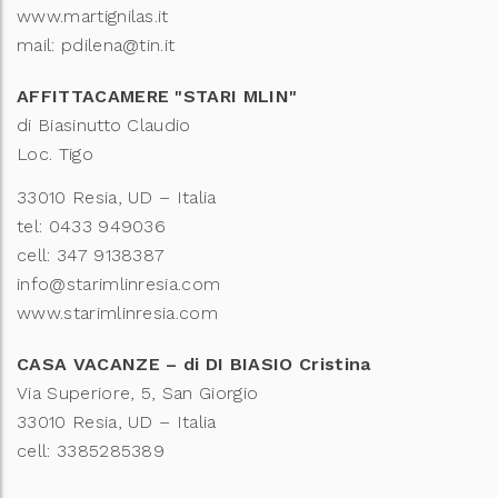
www.martignilas.it
mail: pdilena@tin.it
AFFITTACAMERE "STARI MLIN"
di Biasinutto Claudio
Loc. Tigo
33010 Resia, UD – Italia
tel: 0433 949036
cell: 347 9138387
info@starimlinresia.com
www.starimlinresia.com
CASA VACANZE – di DI BIASIO Cristina
Via Superiore, 5, San Giorgio
33010 Resia, UD – Italia
cell: 3385285389