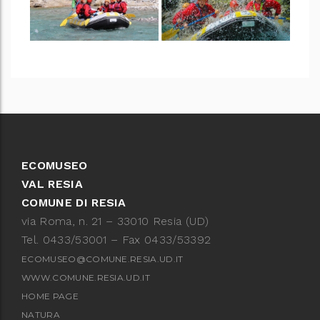
ECOMUSEO
VAL RESIA
COMUNE DI RESIA
via Roma, n. 21 – 33010 Resia (UD)
Tel. 0433/53001 – Fax 0433/53392
ECOMUSEO@COMUNE.RESIA.UD.IT
WWW.COMUNE.RESIA.UD.IT
HOME PAGE
NATURA