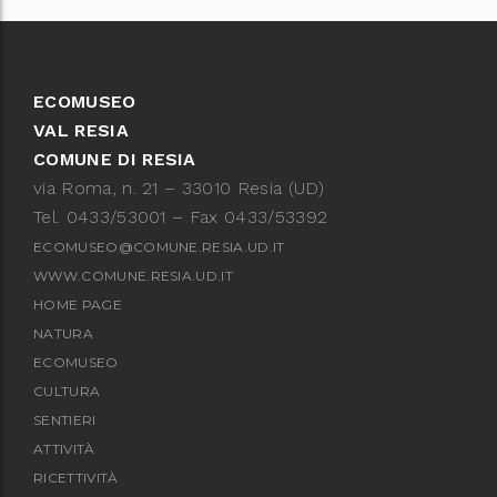
ECOMUSEO
VAL RESIA
COMUNE DI RESIA
via Roma, n. 21 – 33010 Resia (UD)
Tel. 0433/53001 – Fax 0433/53392
ECOMUSEO@COMUNE.RESIA.UD.IT
WWW.COMUNE.RESIA.UD.IT
HOME PAGE
NATURA
ECOMUSEO
CULTURA
SENTIERI
ATTIVITÀ
RICETTIVITÀ