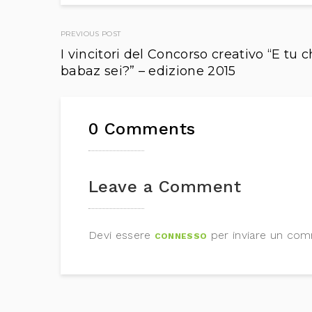
Post
PREVIOUS POST
I vincitori del Concorso creativo “E tu 
navigation
babaz sei?” – edizione 2015
0 Comments
Leave a Comment
Devi essere
per inviare un co
CONNESSO