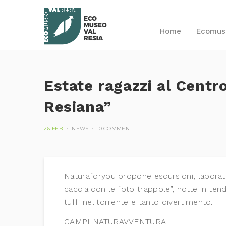
Home
Ecomu
Estate ragazzi al Centr
Resiana”
26 FEB
NEWS
0 COMMENT
Naturaforyou propone escursioni, laboratori
caccia con le foto trappole”, notte in tend
tuffi nel torrente e tanto divertimento.
CAMPI NATURAVVENTURA