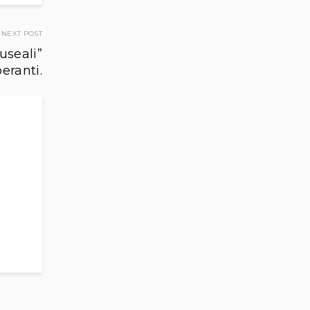
NEXT POST
useali”
eranti.