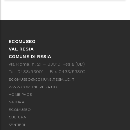
ECOMUSEO
VAL RESIA
COMUNE DI RESIA
via Roma, n. 21 – 33010 Resia (UD)
Tel. 0433/53001 – Fax 0433/53392
ECOMUSEO@COMUNE.RESIA.UD.IT
WWW.COMUNE.RESIA.UD.IT
HOME PAGE
NATURA
ECOMUSEO
CULTURA
SENTIERI