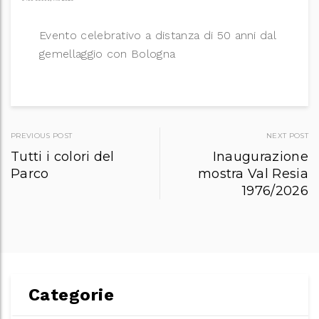
Evento celebrativo a distanza di 50 anni dal
gemellaggio con Bologna
Post
PREVIOUS POST
NEXT POST
Tutti i colori del
Inaugurazione
navigation
Parco
mostra Val Resia
1976/2026
Categorie